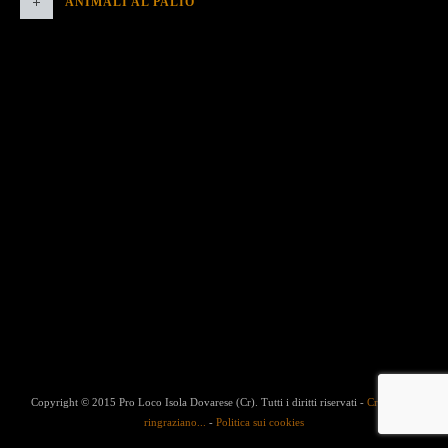
ANIMALI AL PALIO
Copyright © 2015 Pro Loco Isola Dovarese (Cr). Tutti i diritti riservati -
Credits
-
Si
ringraziano...
-
Politica sui cookies