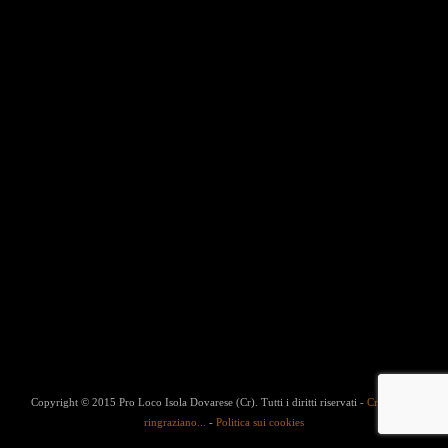
Copyright © 2015 Pro Loco Isola Dovarese (Cr). Tutti i diritti riservati -
Credits
-
Si
ringraziano...
-
Politica sui cookies