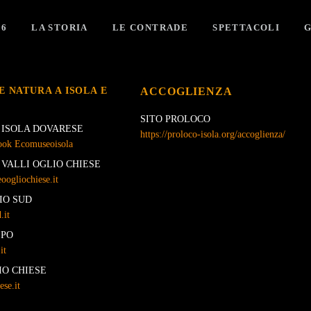
26
LA STORIA
LE CONTRADE
SPETTACOLI
G
E NATURA A ISOLA E
ACCOGLIENZA
SITO PROLOCO
ISOLA DOVARESE
https://proloco-isola.org/accoglienza/
ook Ecomuseoisola
VALLI OGLIO CHIESE
ogliochiese.it
IO SUD
.it
 PO
it
IO CHIESE
se.it