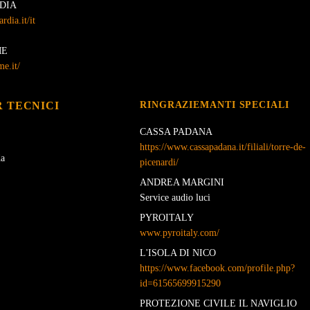
DIA
dia.it/it
ME
e.it/
 TECNICI
RINGRAZIEMANTI SPECIALI
CASSA PADANA
https://www.cassapadana.it/filiali/torre-de-
da
picenardi/
ANDREA MARGINI
Service audio luci
PYROITALY
www.pyroitaly.com/
L'ISOLA DI NICO
https://www.facebook.com/profile.php?
id=61565699915290
PROTEZIONE CIVILE IL NAVIGLIO