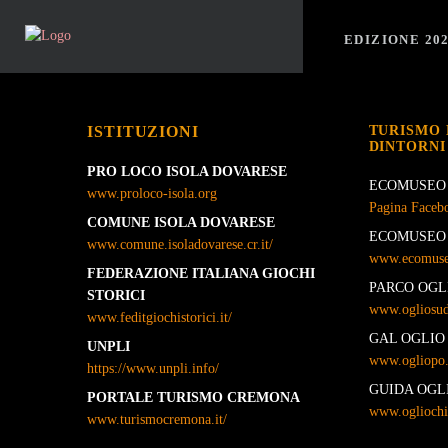
EDIZIONE 20
ISTITUZIONI
TURISMO 
DINTORNI
PRO LOCO ISOLA DOVARESE
ECOMUSEO 
www.proloco-isola.org
Pagina Faceb
COMUNE ISOLA DOVARESE
ECOMUSEO 
www.comune.isoladovarese.cr.it/
www.ecomuseo
FEDERAZIONE ITALIANA GIOCHI
PARCO OGL
STORICI
www.ogliosud
www.feditgiochistorici.it/
GAL OGLIO
UNPLI
www.ogliopo.
https://www.unpli.info/
GUIDA OGL
PORTALE TURISMO CREMONA
www.ogliochie
www.turismocremona.it/