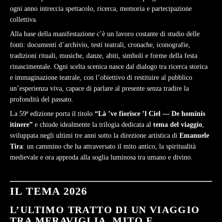
ogni anno intreccia spettacolo, ricerca, memoria e partecipazione
collettiva.
Alla base della manifestazione c’è un lavoro costante di studio delle
fonti: documenti d’archivio, testi teatrali, cronache, iconografie,
tradizioni rituali, musiche, danze, abiti, simboli e forme della festa
rinascimentale. Ogni scelta scenica nasce dal dialogo tra ricerca storica
e immaginazione teatrale, con l’obiettivo di restituire al pubblico
un’esperienza viva, capace di parlare al presente senza tradire la
profondità del passato.
La 59ª edizione porta il titolo
“Là ’ve fiorisce ’l Ciel — De hominis
itinere”
e chiude idealmente la trilogia dedicata al
tema del viaggio
,
sviluppata negli ultimi tre anni sotto la direzione artistica di
Emanuele
Tira
: un cammino che ha attraversato il mito antico, la spiritualità
medievale e ora approda alla soglia luminosa tra umano e divino.
IL TEMA 2026
L’ULTIMO TRATTO DI UN VIAGGIO
TRA MERAVIGLIA, MITO E