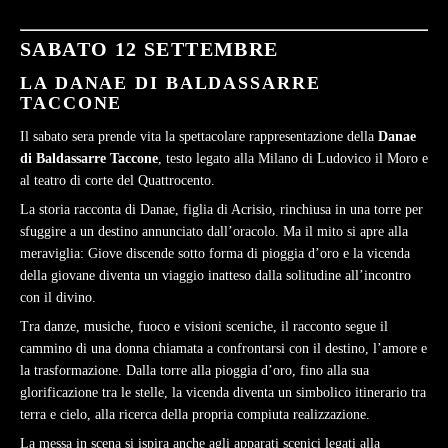
SABATO 12 SETTEMBRE
LA DANAE DI BALDASSARRE
TACCONE
Il sabato sera prende vita la spettacolare rappresentazione della
Danae
di Baldassarre Taccone
, testo legato alla Milano di Ludovico il Moro e
al teatro di corte del Quattrocento.
La storia racconta di Danae, figlia di Acrisio, rinchiusa in una torre per
sfuggire a un destino annunciato dall’oracolo. Ma il mito si apre alla
meraviglia: Giove discende sotto forma di pioggia d’oro e la vicenda
della giovane diventa un viaggio inatteso dalla solitudine all’incontro
con il divino.
Tra danze, musiche, fuoco e visioni sceniche, il racconto segue il
cammino di una donna chiamata a confrontarsi con il destino, l’amore e
la trasformazione. Dalla torre alla pioggia d’oro, fino alla sua
glorificazione tra le stelle, la vicenda diventa un simbolico itinerario tra
terra e cielo, alla ricerca della propria compiuta realizzazione.
La messa in scena si ispira anche agli apparati scenici legati alla