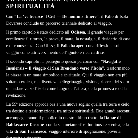
SPIRITUALITÀ
Con
“Là ’ve fiorisce ’l Ciel — De hominis itinere”
, il Palio di Isola
Dovarese conclude un percorso triennale dedicato al viaggio.
Il primo capitolo è stato dedicato all’
Odissea
, il grande viaggio per
eccellenza: il ritorno, la prova, il mare, la nostalgia, il desiderio di casa
e di conoscenza. Con Ulisse, il Palio ha aperto una riflessione sul
viaggio come attraversamento dell’ignoto e ricerca di sé.
Il secondo capitolo ha proseguito questo percorso con
“Navigatio
Insulensis – Il viaggio di San Brendano verso l’Isola”
, trasformando
la piazza in un mare simbolico e spirituale. Qui il viaggio non era più
soltanto eroico, ma diventava pellegrinaggio, visione, ricerca del sacro:
un andare verso l’isola come luogo dell’attesa, della promessa e della
rivelazione.
La 59ª edizione approda ora a una nuova soglia: quella tra terra e cielo,
tra destino e trasformazione, tra mito e spiritualità. Due grandi racconti
accompagneranno il pubblico in questo ultimo tratto: la
Danae di
Baldassarre Taccone
, con la sua metamorfosi luminosa e scenica, e la
vita di San Francesco
, viaggio interiore di spogliazione, povertà,