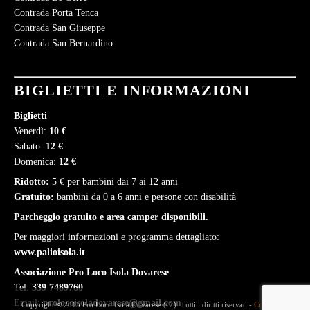
Contrada Porta Tenca
Contrada San Giuseppe
Contrada San Bernardino
BIGLIETTI E INFORMAZIONI
Biglietti
Venerdì:
10 €
Sabato:
12 €
Domenica:
12 €
Ridotto:
5 € per bambini dai 7 ai 12 anni
Gratuito:
bambini da 0 a 6 anni e persone con disabilità
Parcheggio gratuito e area camper disponibili.
Per maggiori informazioni e programma dettagliato:
www.palioisola.it
Associazione Pro Loco Isola Dovarese
Tel.
339 7489760
Email:
prolocoisoladovarese@gmail.com
Copyright © 2015 Pro Loco Isola Dovarese (Cr). Tutti i diritti riservati -
Credits
-
Si