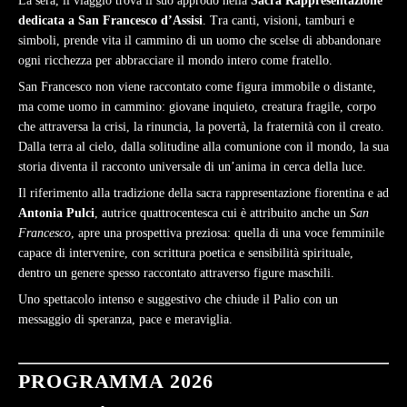
La sera, il viaggio trova il suo approdo nella
Sacra Rappresentazione
dedicata a San Francesco d’Assisi
. Tra canti, visioni, tamburi e
simboli, prende vita il cammino di un uomo che scelse di abbandonare
ogni ricchezza per abbracciare il mondo intero come fratello.
San Francesco non viene raccontato come figura immobile o distante,
ma come uomo in cammino: giovane inquieto, creatura fragile, corpo
che attraversa la crisi, la rinuncia, la povertà, la fraternità con il creato.
Dalla terra al cielo, dalla solitudine alla comunione con il mondo, la sua
storia diventa il racconto universale di un’anima in cerca della luce.
Il riferimento alla tradizione della sacra rappresentazione fiorentina e ad
Antonia Pulci
, autrice quattrocentesca cui è attribuito anche un
San
Francesco
, apre una prospettiva preziosa: quella di una voce femminile
capace di intervenire, con scrittura poetica e sensibilità spirituale,
dentro un genere spesso raccontato attraverso figure maschili.
Uno spettacolo intenso e suggestivo che chiude il Palio con un
messaggio di speranza, pace e meraviglia.
PROGRAMMA 2026